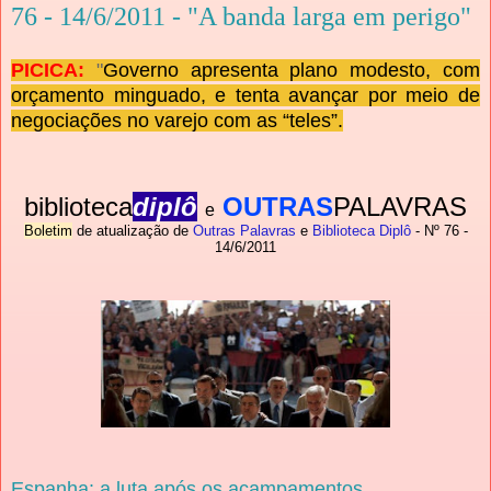
76 - 14/6/2011 - "A banda larga em perigo"
PICICA:
"
Governo
apresenta plano modesto, com
orçamento minguado, e tenta avançar
por meio de
negociações no varejo com as “teles”.
biblioteca
diplô
OUTRAS
PALAVRAS
e
Boletim
de atualização de
Outras Palavras
e
Biblioteca Diplô
- Nº 76
-
14/6/2011
Espanha: a luta após os acampamentos