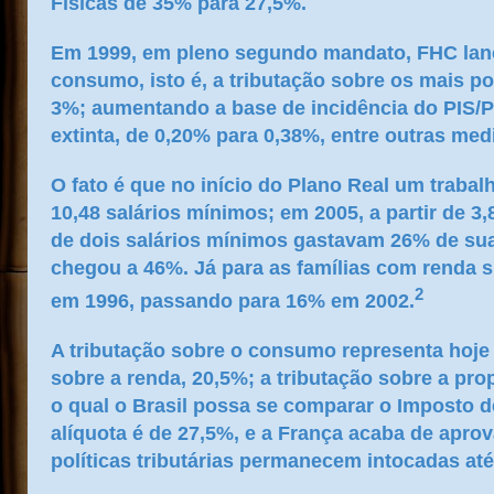
Físicas de 35% para 27,5%.
Em 1999, em pleno segundo mandato, FHC lanç
consumo, isto é, a tributação sobre os mais 
3%; aumentando a base de incidência do PIS/
extinta, de 0,20% para 0,38%, entre outras med
O fato é que no início do Plano Real um traba
10,48 salários mínimos; em 2005, a partir de 
de dois salários mínimos gastavam 26% de sua
chegou a 46%. Já para as famílias com renda s
2
em 1996, passando para 16% em 2002.
A tributação sobre o consumo representa hoje m
sobre a renda, 20,5%; a tributação sobre a p
o qual o Brasil possa se comparar o Imposto d
alíquota é de 27,5%, e a França acaba de apro
políticas tributárias permanecem intocadas até