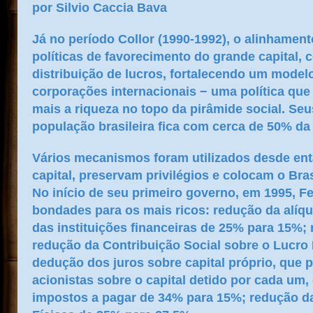
por Silvio Caccia Bava
Já no período Collor (1990-1992), o alinhamen
políticas de favorecimento do grande capital,
distribuição de lucros, fortalecendo um model
corporações internacionais − uma política qu
mais a riqueza no topo da pirâmide social. Se
população brasileira fica com cerca de 50% da
Vários mecanismos foram utilizados desde entã
capital, preservam privilégios e colocam o Bra
No início de seu primeiro governo, em 1995, 
bondades para os mais ricos: redução da alíq
das instituições financeiras de 25% para 15%;
redução da Contribuição Social sobre o Lucro
dedução dos juros sobre capital próprio, que
acionistas sobre o capital detido por cada u
impostos a pagar de 34% para 15%; redução d