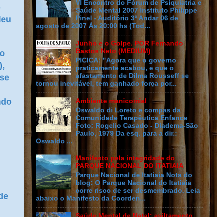
VI Encontro do Fórum de Psiquiatria e
o
Saúde Mental 2007 Instituto Philippe
deu
Pinel - Auditório 3º Andar 06 de
agosto de 2007 Às 20:00 hs (Tod...
Junho e o Golpe. POR Fernando
Bastos Neto (MEDIUM)
to
PICICA: "Agora que o governo
),
praticamente acabou, e que o
afastamento de Dilma Rousseff se
 se
tornou inevitável, tem ganhado força por...
ndo
Ambiente manicomial
Oswaldo di Loreto e compas da
Comunidade Terapêutica Enfance
Foto: Rogelio Casado - Diadema-São
Paulo, 1979 Da esq. para a dir.:
Oswaldo ...
Manifesto pela integridade do
PARQUE NACIONAL DO ITATIAIA
Parque Nacional de Itatiaia Nota do
blog: O Parque Nacional do Itatiaia
corre risco de ser desmembrado. Leia
de
abaixo o Manifesto da Coorden...
Saúde Mental de Natal: aviltamento