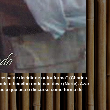
cessa de decidir de outra forma" (Charles
mete o bedelho onde não deve (Norte). Azar
aquele que usa o discurso como forma de