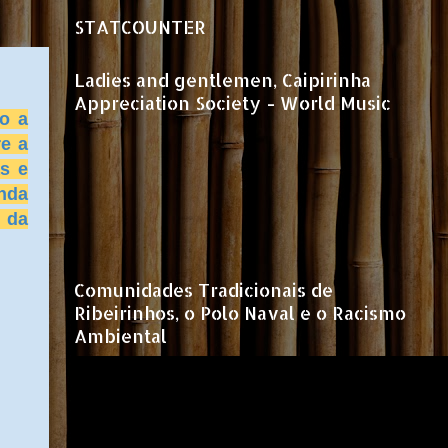
STATCOUNTER
Ladies and gentlemen, Caipirinha
Appreciation Society - World Music
no a
re a
as e
inda
 da
Comunidades Tradicionais de
Ribeirinhos, o Polo Naval e o Racismo
Ambiental