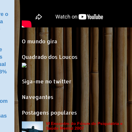
re o
ra
e
O mundo gira
e
Quadrado dos Loucos
s
ual
,3%
Siga-me no twitter
Navegantes
com
Postagens populares
sas
VI Encontro do Fórum de Psiquiatria e
Saúde Mental 2007