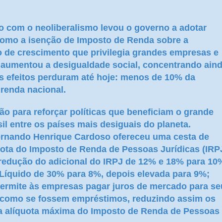
to com o neoliberalismo levou o governo a adotar
 como a isenção de Imposto de Renda sobre a
o de crescimento que privilegia grandes empresas e
e aumentou a desigualdade social, concentrando ain
us efeitos perduram até hoje: menos de 10% da
 renda nacional.
o para reforçar políticas que beneficiam o grande
sil entre os países mais desiguais do planeta.
Fernando Henrique Cardoso ofereceu uma cesta de
uota do Imposto de Renda de Pessoas Jurídicas (IRP
 redução do adicional do IRPJ de 12% e 18% para 10
 Líquido de 30% para 8%, depois elevada para 9%;
 permite às empresas pagar juros de mercado para s
m, como se fossem empréstimos, reduzindo assim os
a alíquota máxima do Imposto de Renda de Pessoas