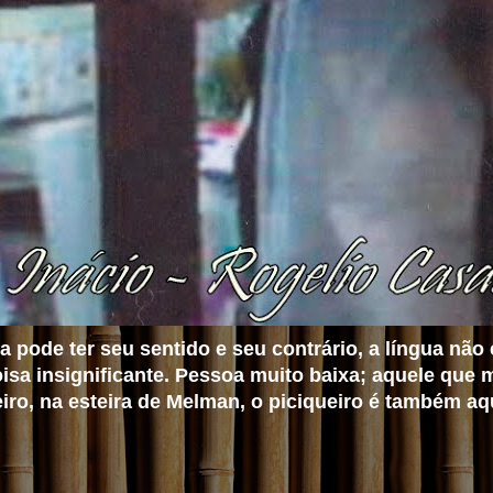
 pode ter seu sentido e seu contrário, a língua não 
isa insignificante. Pessoa muito baixa; aquele que 
gueiro, na esteira de Melman, o piciqueiro é também 