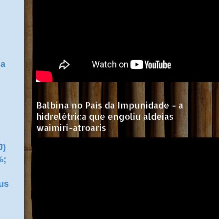
da
Balbina no País da Impunidade - a
hidrelétrica que engoliu aldeias
waimiri-atroaris
J)
%;
eus