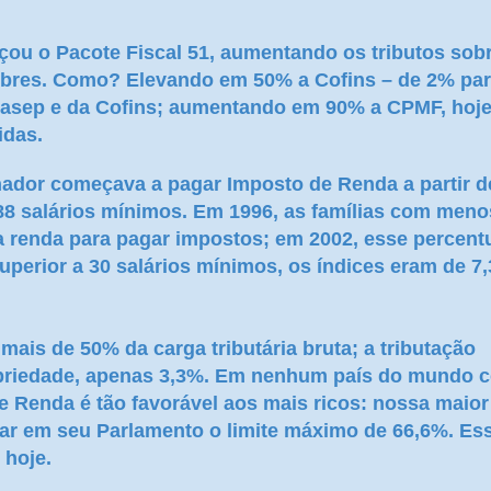
ou o Pacote Fiscal 51, aumentando os tributos sob
pobres. Como? Elevando em 50% a Cofins – de 2% pa
Pasep e da Cofins; aumentando em 90% a CPMF, hoj
idas.
lhador começava a pagar Imposto de Renda a partir d
3,88 salários mínimos. Em 1996, as famílias com meno
 renda para pagar impostos; em 2002, esse percent
uperior a 30 salários mínimos, os índices eram de 7
ais de 50% da carga tributária bruta; a tributação
ropriedade, apenas 3,3%. Em nenhum país do mundo 
e Renda é tão favorável aos mais ricos: nossa maior
var em seu Parlamento o limite máximo de 66,6%. Es
 hoje.