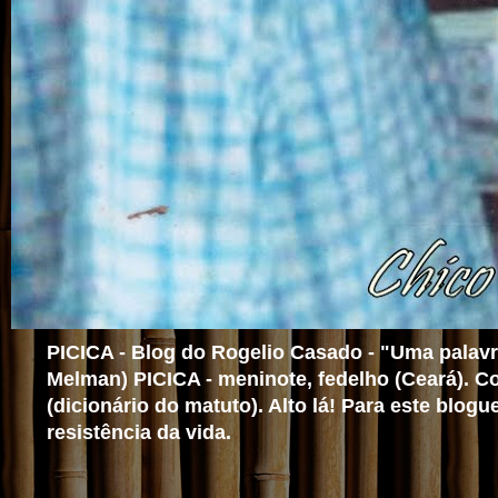
PICICA - Blog do Rogelio Casado - "Uma palavra
Melman) PICICA - meninote, fedelho (Ceará). Co
(dicionário do matuto). Alto lá! Para este blo
resistência da vida.